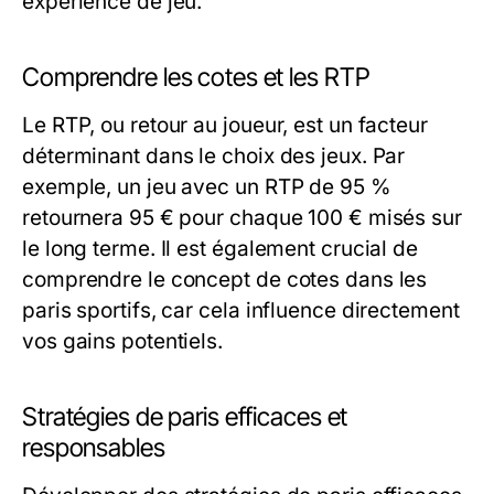
expérience de jeu.
Comprendre les cotes et les RTP
Le RTP, ou retour au joueur, est un facteur
déterminant dans le choix des jeux. Par
exemple, un jeu avec un RTP de 95 %
retournera 95 € pour chaque 100 € misés sur
le long terme. Il est également crucial de
comprendre le concept de cotes dans les
paris sportifs, car cela influence directement
vos gains potentiels.
Stratégies de paris efficaces et
responsables