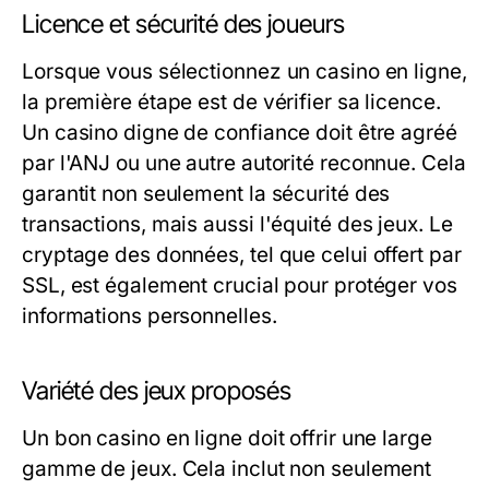
Licence et sécurité des joueurs
Lorsque vous sélectionnez un casino en ligne,
la première étape est de vérifier sa licence.
Un casino digne de confiance doit être agréé
par l'ANJ ou une autre autorité reconnue. Cela
garantit non seulement la sécurité des
transactions, mais aussi l'équité des jeux. Le
cryptage des données, tel que celui offert par
SSL, est également crucial pour protéger vos
informations personnelles.
Variété des jeux proposés
Un bon casino en ligne doit offrir une large
gamme de jeux. Cela inclut non seulement