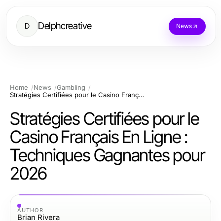
Delphcreative
D
News
Home
News
Gambling
Stratégies Certifiées pour le Casino Français En Ligne : Techniques Gagnantes pour 2026
Stratégies Certifiées pour le
Casino Français En Ligne :
Techniques Gagnantes pour
2026
AUTHOR
Brian Rivera