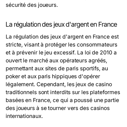
sécurité des joueurs.
La régulation des jeux d'argent en France
La régulation des jeux d'argent en France est
stricte, visant à protéger les consommateurs
et à prévenir le jeu excessif. La loi de 2010 a
ouvert le marché aux opérateurs agréés,
permettant aux sites de paris sportifs, au
poker et aux paris hippiques d'opérer
légalement. Cependant, les jeux de casino
traditionnels sont interdits sur les plateformes
basées en France, ce qui a poussé une partie
des joueurs à se tourner vers des casinos
internationaux.