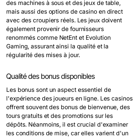
des machines à sous et des jeux de table,
mais aussi des options de casino en direct
avec des croupiers réels. Les jeux doivent
également provenir de fournisseurs
renommés comme
NetEnt
et
Evolution
Gaming
, assurant ainsi la qualité et la
régularité des mises à jour.
Qualité des bonus disponibles
Les bonus sont un aspect essentiel de
l'expérience des joueurs en ligne. Les casinos
offrent souvent des bonus de bienvenue, des
tours gratuits et des promotions sur les
dépôts. Néanmoins, il est crucial d'examiner
les conditions de mise, car elles varient d'un