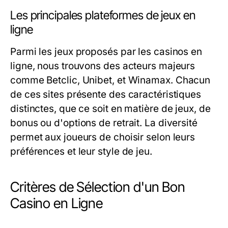
Les principales plateformes de jeux en
ligne
Parmi les jeux proposés par les casinos en
ligne, nous trouvons des acteurs majeurs
comme
Betclic
,
Unibet
, et
Winamax
. Chacun
de ces sites présente des caractéristiques
distinctes, que ce soit en matière de jeux, de
bonus ou d'options de retrait. La diversité
permet aux joueurs de choisir selon leurs
préférences et leur style de jeu.
Critères de Sélection d'un Bon
Casino en Ligne