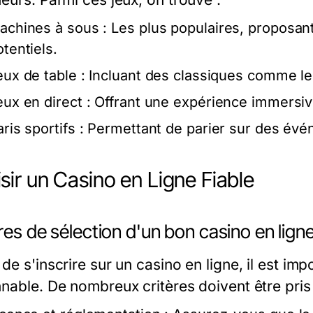
achines à sous :
Les plus populaires, proposan
otentiels.
eux de table :
Incluant des classiques comme le b
eux en direct :
Offrant une expérience immersive
ris sportifs :
Permettant de parier sur des évén
sir un Casino en Ligne Fiable
res de sélection d'un bon casino en lign
de s'inscrire sur un casino en ligne, il est im
nnable. De nombreux critères doivent être pris