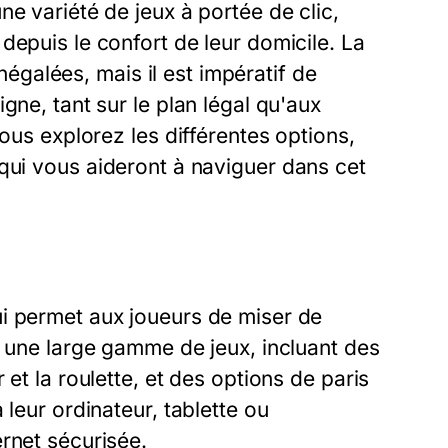
e variété de jeux à portée de clic,
depuis le confort de leur domicile. La
inégalées, mais il est impératif de
gne, tant sur le plan légal qu'aux
vous explorez les différentes options,
qui vous aideront à naviguer dans cet
i permet aux joueurs de miser de
t une large gamme de jeux, incluant des
et la roulette, et des options de paris
 leur ordinateur, tablette ou
rnet sécurisée.