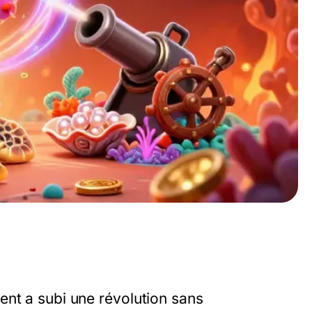
ent a subi une révolution sans