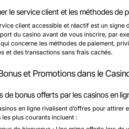
er le service client et les méthodes de
vice client accessible et réactif est un signe
pport du casino avant de vous inscrire, par ex
 qui concerne les méthodes de paiement, privilé
es et des transactions sans frais cachés.
Bonus et Promotions dans le Casin
 de bonus offerts par les casinos en lig
sinos en ligne rivalisent d’offres pour attirer 
les plus courants incluent :