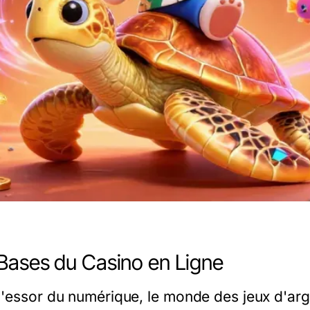
Bases du Casino en Ligne
l'essor du numérique, le monde des jeux d'arg