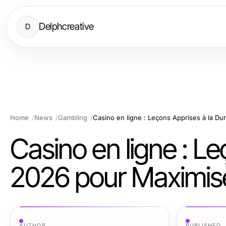
Delphcreative
D
Home
News
Gambling
Casino en ligne : L
2026 pour Maximis
AUTHOR
PUBLISHED