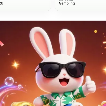
26
Gambling