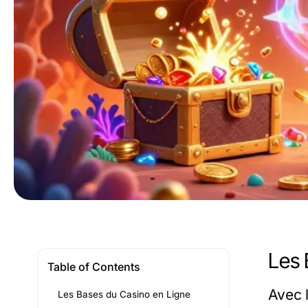
Les 
Table of Contents
Avec 
Les Bases du Casino en Ligne