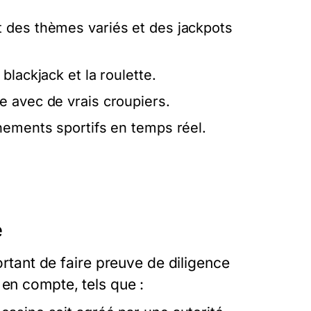
t des thèmes variés et des jackpots
lackjack et la roulette.
 avec de vrais croupiers.
ements sportifs en temps réel.
e
portant de faire preuve de diligence
 en compte, tels que :