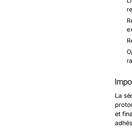
L
r
R
e
Ré
O
r
Impor
La séc
proto
et fin
adhés